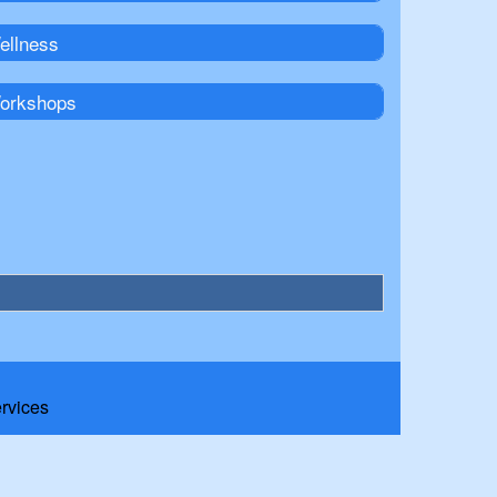
ellness
orkshops
ervices