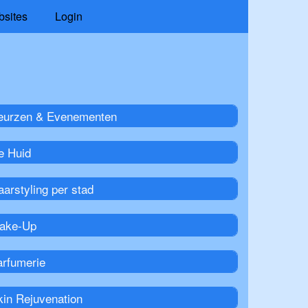
bsites
Login
eurzen & Evenementen
e Huid
arstyling per stad
ake-Up
arfumerie
kin Rejuvenation