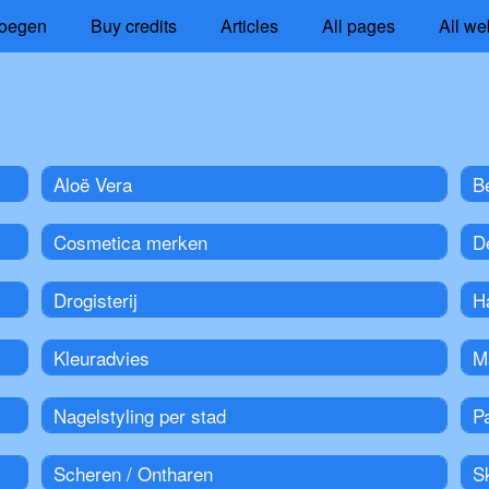
oegen
Buy credits
Articles
All pages
All we
Aloë Vera
B
Cosmetica merken
D
Drogisterij
Ha
Kleuradvies
M
Nagelstyling per stad
P
Scheren / Ontharen
S