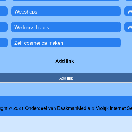
Webshops
W
Wellness hotels
W
Zelf cosmetica maken
Add link
Add link
ight © 2021 Onderdeel van
BaakmanMedia
&
Vrolijk Internet S