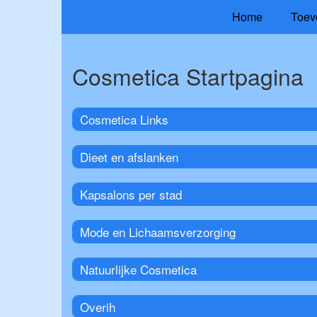
Home
Toev
Cosmetica Startpagina
Cosmetica Links
Dieet en afslanken
Kapsalons per stad
Mode en Lichaamsverzorging
Natuurlijke Cosmetica
Overih